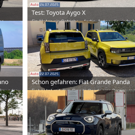
Auto
24.07.2025.
Test: Toyota Aygo X
es
Ein Motor, ein Getriebe – fertig. Autos, die einfac
ve-by-
Autos sein wollen, sind rar geworden. Der Toyota
ufbau und
X beherrscht diese Gangart perfekt. Noch.
Auto
22.07.2025.
ano
Schon gefahren: Fiat Grande Panda
Box oder
Fiat setzt mit dem Grande Panda eine Reminisze
tzen.
den Ur-Panda aus den 1980er-Jahren. Nach der El
folgt nun die Hybridvariante, der reine Verbrenner
kommt Ende des Jahres.