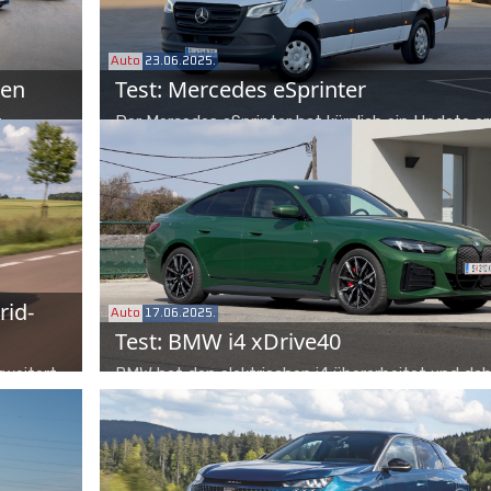
Auto
23.06.2025.
ten
Test: Mercedes eSprinter
t
Der Mercedes eSprinter hat kürzlich ein Update e
ch vier
und kommt nun mit drei Batteriegrößen, um mögl
er nicht
viele Bedürfnisse abzudecken. Überzeugend auch 
Pro
Variantenvielfalt.
rid-
Auto
17.06.2025.
Test: BMW i4 xDrive40
rweitert
BMW hat den elektrischen i4 überarbeitet und dab
efahrt im
einige Details nachgeschärft. Im Praxistest weiß 
Paket zu gefallen, auch wegen des schnellen Lad
und des großen Kofferraums.