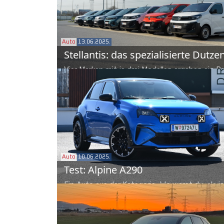
Auto
13.06.2025.
Stellantis: das spezialisierte Dutze
Vier Marken mit je drei Modellen ergeben ein Po
mit dem sich Stellantis zum Marktführer im S
leichten Nutzfahrzeuge aufgeschwungen hat.
Lorbeeren ausruhen ist aber nicht drin: 4x4-P
Dangel liefert eine elektrische Hinterachse un
Wasserstoff ist ebenso noch ein Thema.
Auto
10.06.2025.
Test: Alpine A290
Ein Auto aus der Kategorie „Wo warst du, als 
war?“ Die Alpine A290 liefert den Beweis, das
und Agilität einander keineswegs ausschließen