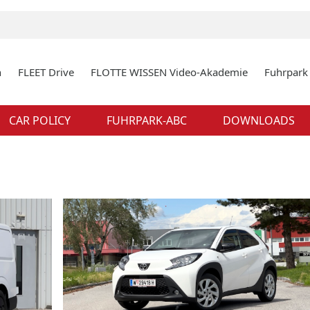
n
FLEET Drive
FLOTTE WISSEN Video-Akademie
Fuhrpar
CAR POLICY
FUHRPARK-ABC
DOWNLOADS