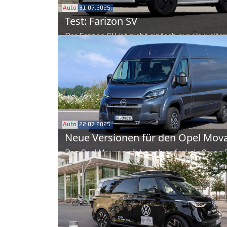
Auto
31.07.2025.
Test: Farizon SV
Der Farizon SV ist nicht einfach nur ein weiter
Nutzfahrzeug aus China, er überzeugt mit Dri
Wire-Technologie, unglaublicher Vielfalt bei A
Akku sowie so manchem Feature.
Auto
22.07.2025.
Neue Versionen für den Opel Mov
Den Opel Movano gibt es ab sofort als Cargo 
als Kastenwagen mit vier zusätzlichen Sitzplä