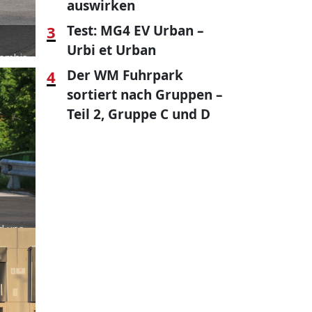
auswirken
3
Test: MG4 EV Urban –
Urbi et Urban
Kombis,
4
Der WM Fuhrpark
fall
sortiert nach Gruppen –
Teil 2, Gruppe C und D
d uns
mit
ten?