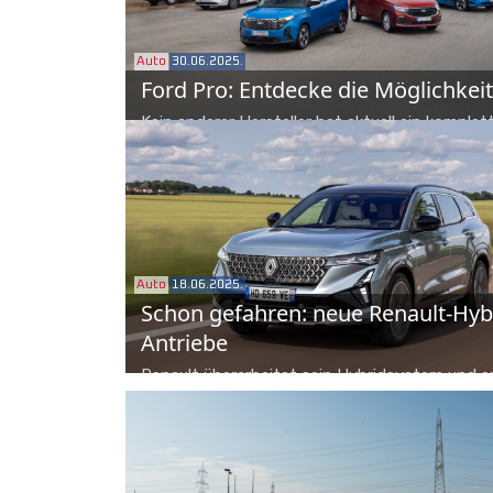
Auto
30.06.2025.
Ford Pro: Entdecke die Möglichkei
Kein anderer Hersteller hat aktuell ein komplet
elektrifiziertes Nutzfahrzeug-Portfolio mit glei
unterschiedlichen Modellen. Ford überzeugt ab
nur mit der Hardware, sondern auch der Ford 
Software.
Auto
18.06.2025.
Schon gefahren: neue Renault-Hyb
Antriebe
Renault überarbeitet sein Hybridsystem und e
es auf drei eigenständige Varianten. Auf Prob
Symbioz und Espace.