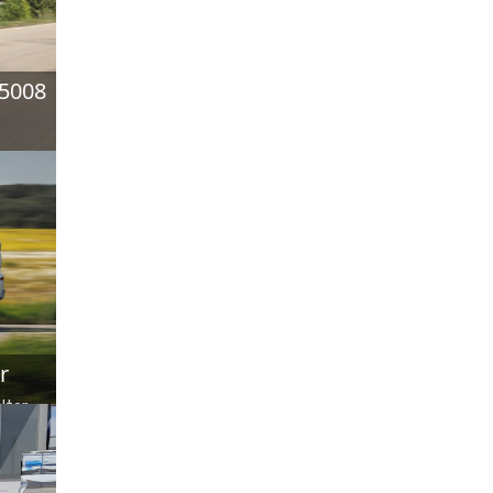
-5008
 Land
r
lter
ht
wird