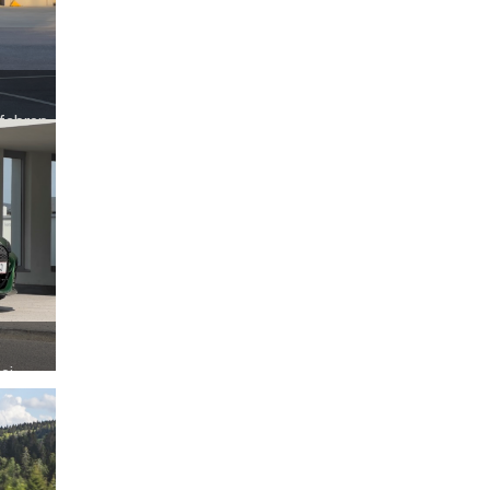
rfahren
ichst
die
ei
das
ens