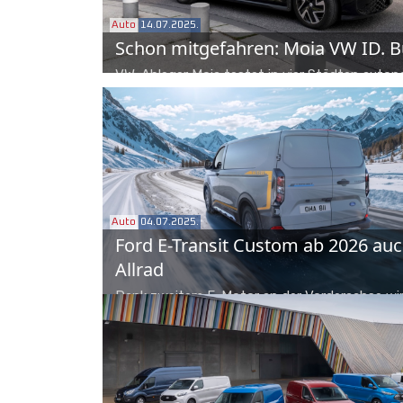
Auto
14.07.2025.
Schon mitgefahren: Moia VW ID. 
VW-Ableger Moia testet in vier Städten auton
wir durften in Hamburg im selbstfahrenden VW
Platz nehmen und staunen, wie weit die Techn
ist.
Auto
04.07.2025.
Ford E-Transit Custom ab 2026 auc
Allrad
Dank zweitem E-Motor an der Vorderachse wir
Transit Custom demnächst zum Allradler. Auch
Tourneo Custom AWD kann entsprechend best
werden.