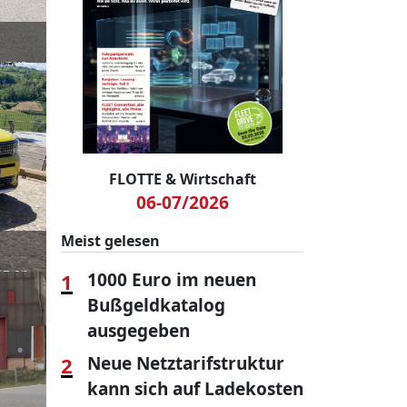
h nur
 Aygo
FLOTTE & Wirtschaft
06-07/2026
Meist gelesen
nz an
1
1000 Euro im neuen
Bußgeldkatalog
ektro-
ausgegeben
2
Neue Netztarifstruktur
kann sich auf Ladekosten