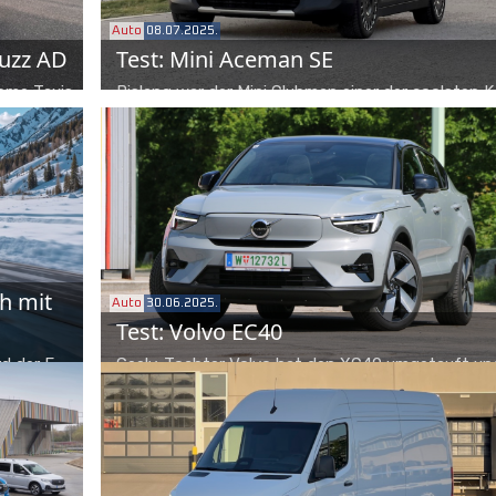
Auto
08.07.2025.
Buzz AD
Test: Mini Aceman SE
ome Taxis,
Bislang war der Mini Clubman einer der coolsten 
 ID. Buzz
echter Nutzwert war nicht im Fokus. Mit dem Weg
ik bereits
des Shooting Brakes wurde die Lücke für den
vollelektrischen Aceman frei.
h mit
Auto
30.06.2025.
Test: Volvo EC40
d der E-
Geely-Tochter Volvo hat den XC40 umgetauft un
 der E-
den nunmehrigen EC40 zum Test überlassen. Wo
ellt
kann das kompakte SUV-Coupé im Segment punk