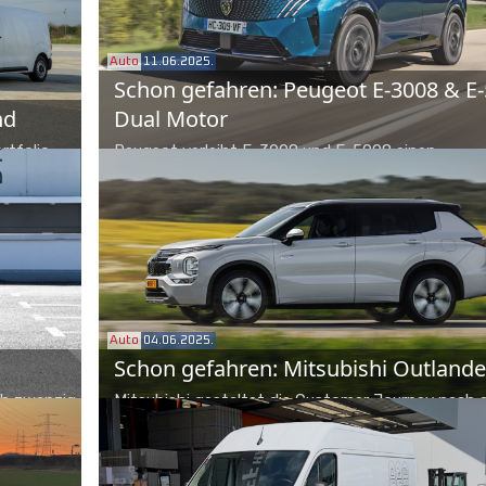
Auto
11.06.2025.
Schon gefahren: Peugeot E-3008 & E
nd
Dual Motor
rtfolio,
Peugeot verleiht E-3008 und E-5008 einen
egment der
Allradantrieb, extrem wichtig in einem gebirgigen
 Auf den
wie Österreich. Die Erwartungen sind hoch.
artner
d
Auto
04.06.2025.
Schon gefahren: Mitsubishi Outlande
ich zwanzig
Mitsubishi gestaltet die Customer Journey nach a
s Kraft
Japaner Sitte: Extras müssen beim Outlander nic
. Und gibt
mühsam abgewogen werden, eine der vier Linien 