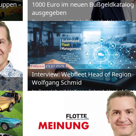
uppen –
1000 Euro im neuen Bußgeldkatalog
ausgegeben
Der neue vereinheitlichte Bußgeldkatalog ist da un
igt sich
ab 01.01.2027 in Kraft. In der Redaktion war uns
teilweise nicht bewusst, was alles gestraft werd
kann. Also habe ich einen symbolischen Tausende
ausgegeben, um für Aufklärung zu sorgen.
Exklusiv
23.07.2026.
Interview: Webfleet Head of Region
Wolfgang Schmid
 außer
Im Gespräch mit Wolfgang Schmid, Head of Centr
e
Region bei Webfleet, über Fuhrparkthemen, neue 
o einfach
Regelungen und Lösungen für die N1-
Tachographenpflicht.