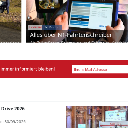
Einordnungen und Berechnungen lassen nicht lan
sich warten.
Exklusiv
16.04.2026.
Alles über N1-Fahrtenschreiber
ionsreiche
Ab Juli müssen Fahrzeuge und Fahrzeug-Kombin
dheit.
mit einem Gesamtgewicht über 2,5 Tonnen im
dacht und
grenzüberschreitenden Verkehr verpflichtend ein
immer informiert bleiben!
Fahrtenschreiber an Bord haben. Aber nicht alle 
auch nicht immer müssen diese aktiv sein. Wann 
wen gilt und was man von der Schwerverkehr-Spa
lernen kann – Dieter Köllner-Gürsch von TachoEAS
auf.
 Drive 2026
e: 30/09/2026