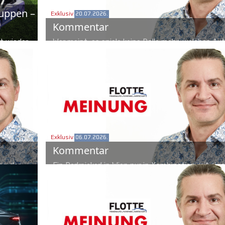
uppen –
Exklusiv
20.07.2026.
Kommentar
t wieder
Wer meint, es spiele keine Rolle mehr, welches A
 einen
fährt, der ist noch nie in einem gelben Elektro-R
nzelnen
gesessen. Beobachtungen aus einem Hassobjekt 
kern und
Allgemeinheit.
Exklusiv
06.07.2026.
Kommentar
ng der
Ein Parkpickerl in Wien nur in Kombination mit einer
Man darf
Jahreskarte? Mag nur ein politisches Hirngespinst
d was die
Das Thema reicht aber für kollektives Gruppenärg