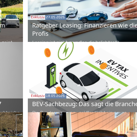
l
unterwerfen wollen. Schachinger Logistik und die
machen es vor und dienen als Beispiele für die
Exklusiv
27.05.2026.
im
Ratgeber Leasing: Finanzieren wie di
Machbarkeit.
Profis
 zeigt
Leasing ist nicht grundlos die beliebteste
t im
Finanzierungsform für Fahrzeuge in Österreich.
 mehr ist.
Dennoch kann es dabei zum bösen Erwachen ko
en
Dieser zweiteilige Ratgeber verrät die entscheid
Kniffe.
Exklusiv
18.05.2026.
7
BEV-Sachbezug: Das sagt die Branch
ahlreiche
Die Bundesregierung veröffentlicht ein neues
 Forster
Doppelbudget und öffnet damit ganz nebenbei di
zeigt, wo
Büchse der Pandora. Die ersten Kommentare,