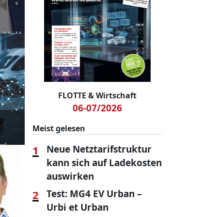
d tritt
en
r
FLOTTE & Wirtschaft
06-07/2026
Meist gelesen
al
1
Neue Netztarifstruktur
kann sich auf Ladekosten
EU-
auswirken
2
Test: MG4 EV Urban –
Urbi et Urban