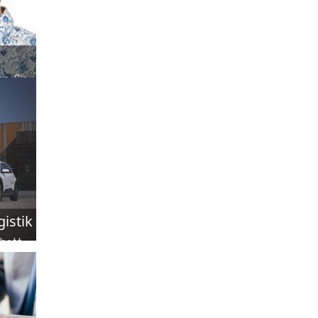
n. Sie
bieren,
istik
abatt
hmen,