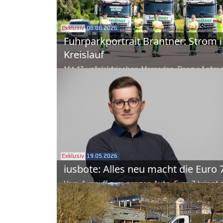
Einmarkenstrategie, bei der immer das Tierwoh
entscheidet.
Exklusiv
08.06.2026.
Fuhrparkportrait Brantner: Strom 
Kreislauf
Mit 13 vollelektrischen Mercedes-Benz eActros
Brantner green solutions, dass Elektromobilitä
Entsorgungsalltag längst keine Zukunftsmusik
Das Geheimnis liegt in einer Philosophie, die d
Kreislaufgedanken bis in den letzten Kilometer
verlängert.
Exklusiv
19.05.2026.
iusbote: Alles neu macht die Euro 
Vom Auspuff zum ganzen Auto: Euro 7 bringt z
Veränderungen. Unser Rechtsexperte Andreas
vom iusboten nimmt sich des Themas an und 