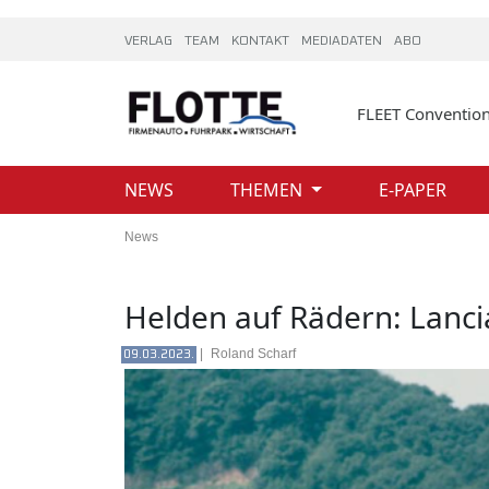
VERLAG
TEAM
KONTAKT
MEDIADATEN
ABO
FLEET Conventio
NEWS
THEMEN
E-PAPER
News
Helden auf Rädern: Lanci
|
Roland Scharf
09.03.2023.