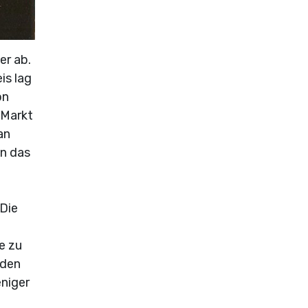
er ab.
is lag
on
 Markt
an
nn das
 Die
ue zu
 den
eniger