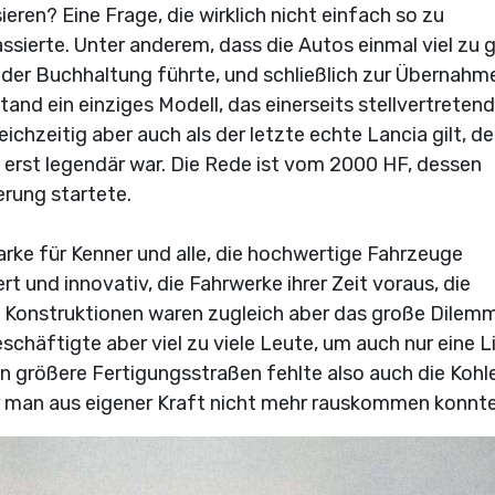
ren? Eine Frage, die wirklich nicht einfach so zu
assierte. Unter anderem, dass die Autos einmal viel zu 
er Buchhaltung führte, und schließlich zur Übernahm
and ein einziges Modell, das einerseits stellvertretend
ichzeitig aber auch als der letzte echte Lancia gilt, de
 erst legendär war. Die Rede ist vom 2000 HF, dessen
erung startete.
arke für Kenner und alle, die hochwertige Fahrzeuge
rt und innovativ, die Fahrwerke ihrer Zeit voraus, die
n Konstruktionen waren zugleich aber das große Dilem
schäftigte aber viel zu viele Leute, um auch nur eine L
 in größere Fertigungsstraßen fehlte also auch die Kohl
er man aus eigener Kraft nicht mehr rauskommen konnte