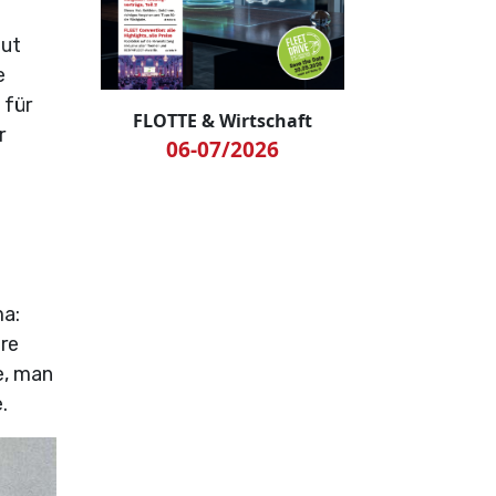
gut
e
 für
FLOTTE & Wirtschaft
r
06-07/2026
ma:
ire
e, man
.