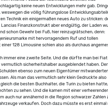
schlagartig keine neuen Entwicklungen mehr gab. Drin
, weswegen die völlig führungslose Entwicklungsabtei
lten Technik ein einigermaßen neues Auto zu stricken: d
e Lancias Finanzkonstrukt aber endgültig, der Laden w
d schon Gewehr bei Fuß, hier reinzugrätschen, denn:
ngenieursmarke mit hervorragendem Ruf und tollen
 einer 128 Limousine schien also als durchaus angeme
h immer eine zweite Seite. Und die dürfte man bei Fiat
 vermutlich sicherheitshalber ausgeblendet haben. Der
e Schulden ebenso zum neuen Eigentümer mitwanderten
üssen. Als man das vermutlich sehr klein Gedruckte also
gleich die besten Buchhalter, die Turin zu bieten hatte
echten zu sehen. Und die kamen mit einer verheerende
um auch nur annähernd in die Region schwarzer Zahlen 
ahrzeuge verkaufen. Doch dazu müsste es erst einmal