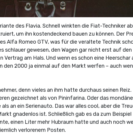
iante des Flavia. Schnell winkten die Fiat-Techniker ab
truiert, um ihn kostendeckend bauen zu können. Der Pre
es Alfa Romeo GTV, was für die veraltete Technik sch
 es schlauer gewesen, den Wagen gar nicht erst auf den
sen Vertrag am Hals. Und wenn es schon eine Heerschar 
an den 2000 ja einmal auf den Markt werfen – auch we
ehmer, denn vieles an ihm hatte durchaus seinen Reiz.
eren gezeichnet als von Pininfarina. Oder das mondäne
e als an ein Serienauto. Das war alles cool, aber die Tre
Markt gnadenlos ist. Schließlich gab es da zum Beispiel
onnte, einen Liter mehr Hubraum hatte und auch noch w
ziemlich verlorenem Posten.