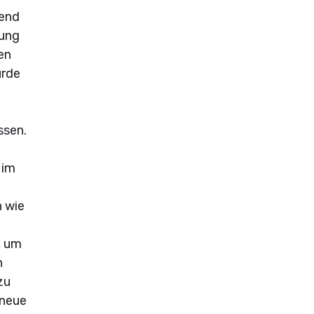
gend
lung
en
urde
ssen.
 im
 wie
, um
n
zu
 neue