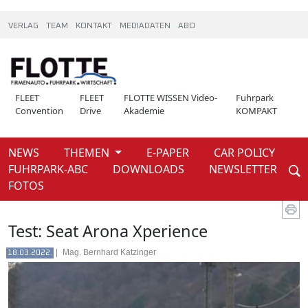
VERLAG
TEAM
KONTAKT
MEDIADATEN
ABO
FLEET
FLEET
FLOTTE WISSEN Video-
Fuhrpark
Convention
Drive
Akademie
KOMPAKT
NEWS
THEMEN
E-PAPER
CAR POLICY
Weiter
FUHRPARK-ABC
DOWNLOADS
NEWSLETTER
News
FOTOS
Test: Seat Arona Xperience
|
Mag. Bernhard Katzinger
18.03.2022.