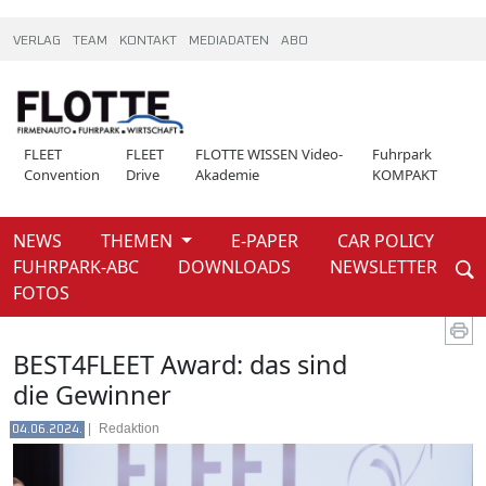
VERLAG
TEAM
KONTAKT
MEDIADATEN
ABO
FLEET
FLEET
FLOTTE WISSEN Video-
Fuhrpark
Convention
Drive
Akademie
KOMPAKT
NEWS
THEMEN
E-PAPER
CAR POLICY
Weiter
FUHRPARK-ABC
DOWNLOADS
NEWSLETTER
News
Fleet convention
FOTOS
BEST4FLEET Award: das sind
die Gewinner
|
Redaktion
04.06.2024.