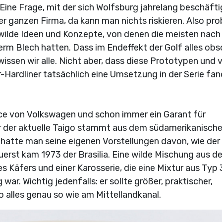
Eine Frage, mit der sich Wolfsburg jahrelang beschäfti
er ganzen Firma, da kann man nichts riskieren. Also pro
wilde Ideen und Konzepte, von denen die meisten nach
rm Blech hatten. Dass im Endeffekt der Golf alles obs
issen wir alle. Nicht aber, dass diese Prototypen und 
-Hardliner tatsächlich eine Umsetzung in der Serie fan
nce von Volkswagen und schon immer ein Garant für
r der aktuelle Taigo stammt aus dem südamerikanisch
hatte man seine eigenen Vorstellungen davon, wie der
erst kam 1973 der Brasilia. Eine wilde Mischung aus d
 Käfers und einer Karosserie, die eine Mixtur aus Typ 
ar. Wichtig jedenfalls: er sollte größer, praktischer,
so alles genau so wie am Mittellandkanal.