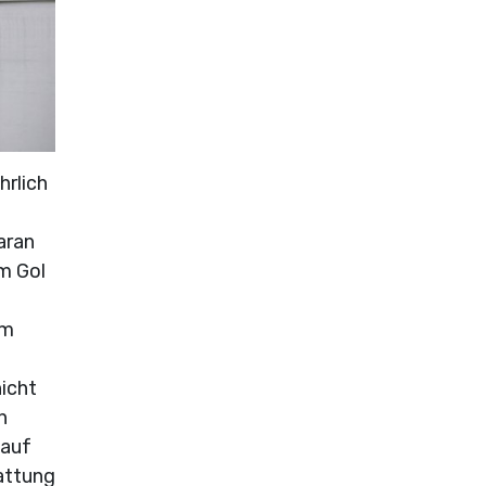
hrlich
aran
m Gol
im
icht
n
 auf
attung