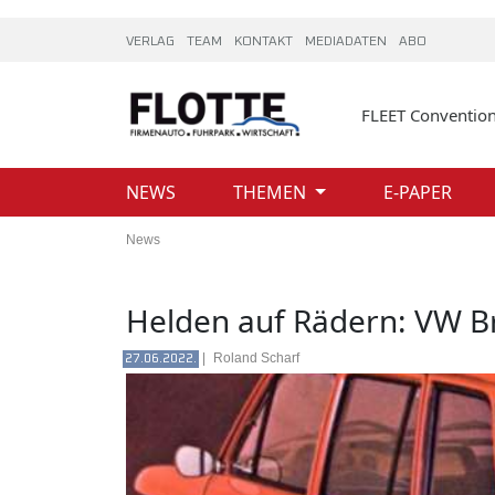
VERLAG
TEAM
KONTAKT
MEDIADATEN
ABO
FLEET Conventio
NEWS
THEMEN
E-PAPER
News
Helden auf Rädern: VW Br
|
Roland Scharf
27.06.2022.