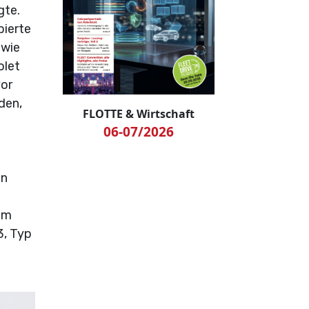
gte.
bierte
 wie
olet
vor
den,
FLOTTE & Wirtschaft
06-07/2026
en
em
3, Typ