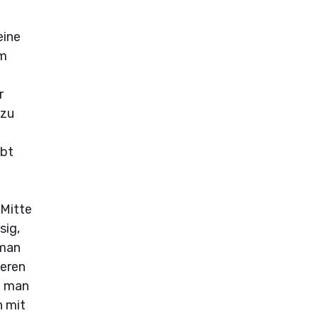
eine
em
r
 zu
ebt
 Mitte
sig,
 man
ßeren
m man
n mit