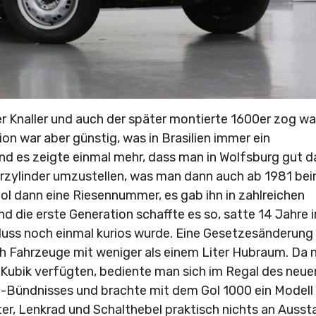
der Knaller und auch der später montierte 1600er zog wa
ion war aber günstig, was in Brasilien immer ein
d es zeigte einmal mehr, dass man in Wolfsburg gut d
erzylinder umzustellen, was man dann auch ab 1981 bei
ol dann eine Riesennummer, es gab ihn in zahlreichen
nd die erste Generation schaffte es so, satte 14 Jahre 
uss noch einmal kurios wurde. Eine Gesetzesänderung
h Fahrzeuge mit weniger als einem Liter Hubraum. Da n
 Kubik verfügten, bediente man sich im Regal des neue
-Bündnisses und brachte mit dem Gol 1000 ein Modell
er, Lenkrad und Schalthebel praktisch nichts an Ausst