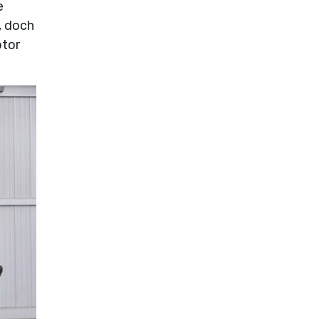
e
, doch
otor