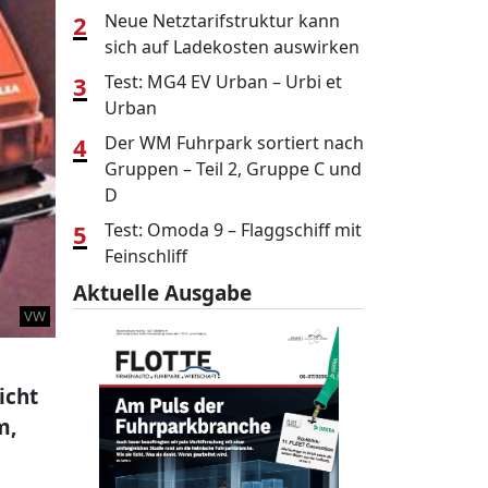
2
Neue Netztarifstruktur kann
sich auf Ladekosten auswirken
3
Test: MG4 EV Urban – Urbi et
Urban
4
Der WM Fuhrpark sortiert nach
Gruppen – Teil 2, Gruppe C und
D
5
Test: Omoda 9 – Flaggschiff mit
Feinschliff
Aktuelle Ausgabe
VW
icht
m,