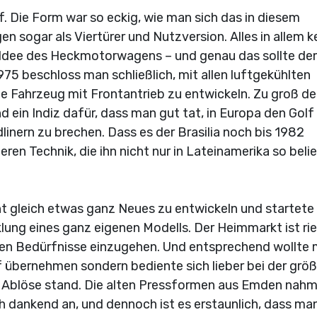
eif. Die Form war so eckig, wie man sich das in diesem
n sogar als Viertürer und Nutzversion. Alles in allem k
n Idee des Heckmotorwagens – und genau das sollte d
975 beschloss man schließlich, mit allen luftgekühlten
e Fahrzeug mit Frontantrieb zu entwickeln. Zu groß de
 ein Indiz dafür, dass man gut tat, in Europa den Golf
dlinern zu brechen. Dass es der Brasilia noch bis 1982
heren Technik, die ihn nicht nur in Lateinamerika so beli
ht gleich etwas ganz Neues zu entwickeln und startete
lung eines ganz eigenen Modells. Der Heimmarkt ist rie
sigen Bedürfnisse einzugehen. Und entsprechend wollte
 übernehmen sondern bediente sich lieber bei der grö
r Ablöse stand. Die alten Pressformen aus Emden nah
h dankend an, und dennoch ist es erstaunlich, dass ma