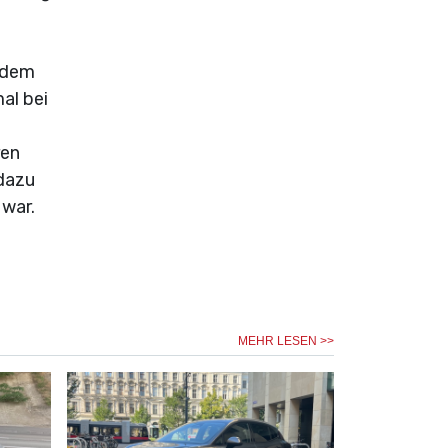
e dem
al bei
ren
 dazu
 war.
MEHR LESEN >>