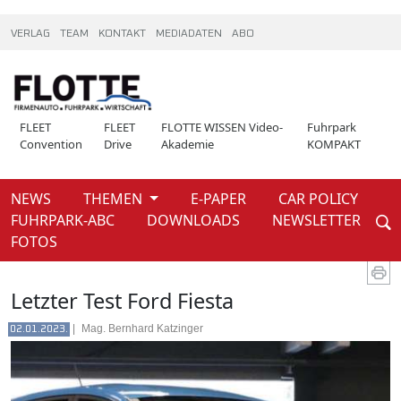
VERLAG
TEAM
KONTAKT
MEDIADATEN
ABO
FLEET
FLEET
FLOTTE WISSEN Video-
Fuhrpark
Convention
Drive
Akademie
KOMPAKT
NEWS
THEMEN
E-PAPER
CAR POLICY
Weiter
FUHRPARK-ABC
DOWNLOADS
NEWSLETTER
News
FOTOS
Letzter Test Ford Fiesta
|
Mag. Bernhard Katzinger
02.01.2023.