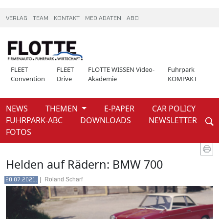
VERLAG
TEAM
KONTAKT
MEDIADATEN
ABO
FLEET
FLEET
FLOTTE WISSEN Video-
Fuhrpark
Convention
Drive
Akademie
KOMPAKT
NEWS
THEMEN
E-PAPER
CAR POLICY
Weiter
FUHRPARK-ABC
DOWNLOADS
NEWSLETTER
News
FOTOS
Helden auf Rädern: BMW 700
|
Roland Scharf
20.07.2021.