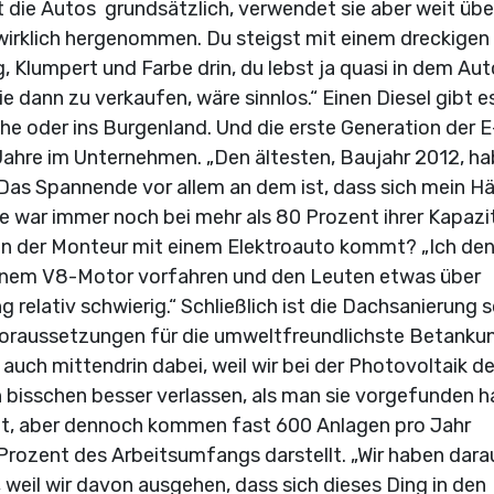
rt die Autos grundsätzlich, verwendet sie aber weit übe
wirklich hergenommen. Du steigst mit einem dreckigen
 Klumpert und Farbe drin, du lebst ja quasi in dem Auto
 die dann zu verkaufen, wäre sinnlos.“ Einen Diesel gibt e
che oder ins Burgenland. Und die erste Generation der E
Jahre im Unternehmen. „Den ältesten, Baujahr 2012, h
Das Spannende vor allem an dem ist, dass sich mein Hä
e war immer noch bei mehr als 80 Prozent ihrer Kapazit
n der Monteur mit einem Elektroauto kommt? „Ich den
t einem V8-Motor vorfahren und den Leuten etwas über
g relativ schwierig.“ Schließlich ist die Dachsanierung 
 Voraussetzungen für die umweltfreundlichste Betanku
d auch mittendrin dabei, weil wir bei der Photovoltaik 
n bisschen besser verlassen, als man sie vorgefunden ha
cht, aber dennoch kommen fast 600 Anlagen pro Jahr
rozent des Arbeitsumfangs darstellt. „Wir haben dara
weil wir davon ausgehen, dass sich dieses Ding in den