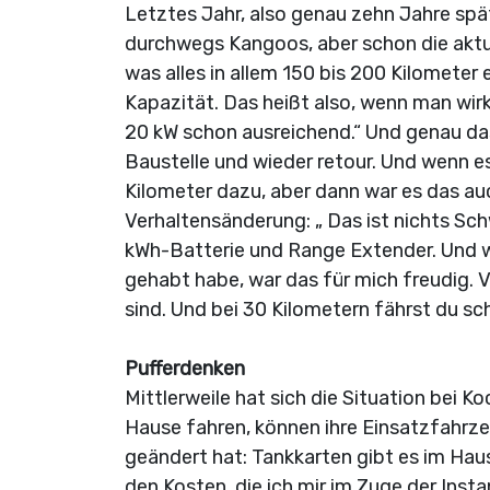
Letztes Jahr, also genau zehn Jahre sp
durchwegs Kangoos, aber schon die aktu
was alles in allem 150 bis 200 Kilometer 
Kapazität. Das heißt also, wenn man wirk
20 kW schon ausreichend.“ Und genau das
Baustelle und wieder retour. Und wenn e
Kilometer dazu, aber dann war es das auc
Verhaltensänderung: „ Das ist nichts Sch
kWh-Batterie und Range Extender. Und w
gehabt habe, war das für mich freudig. Vi
sind. Und bei 30 Kilometern fährst du sch
Pufferdenken
Mittlerweile hat sich die Situation bei
Hause fahren, können ihre Einsatzfahrze
geändert hat: Tankkarten gibt es im Haus
den Kosten, die ich mir im Zuge der Ins