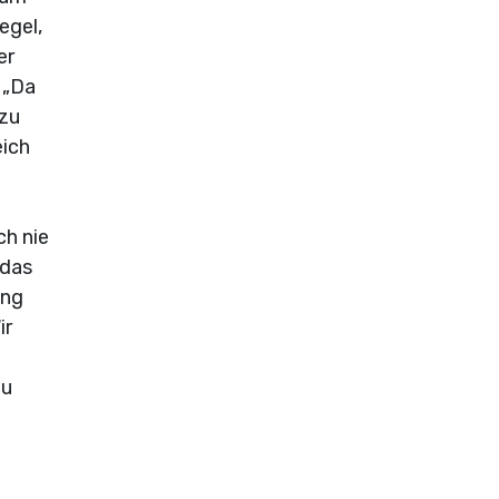
egel,
er
 „Da
 zu
eich
e
ch nie
 das
ung
ir
du