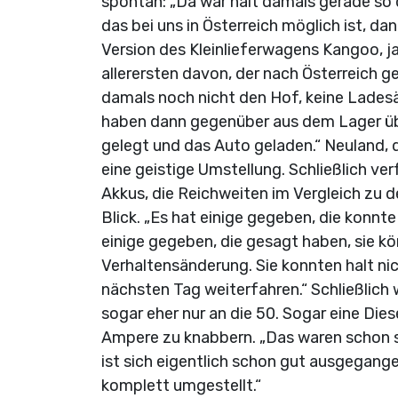
spontan: „Da war halt damals gerade so d
das bei uns in Österreich möglich ist, da
Version des Kleinlieferwagens Kangoo, j
allerersten davon, der nach Österreich gel
damals noch nicht den Hof, keine Ladesä
haben dann gegenüber aus dem Lager übe
gelegt und das Auto geladen.“ Neuland, 
eine geistige Umstellung. Schließlich v
Akkus, die Reichweiten im Vergleich zu 
Blick. „Es hat einige gegeben, die konn
einige gegeben, die gesagt haben, sie k
Verhaltensänderung. Sie konnten halt ni
nächsten Tag weiterfahren.“ Schließlich
sogar eher nur an die 50. Sogar eine Die
Ampere zu knabbern. „Das waren schon sk
ist sich eigentlich schon gut ausgegang
komplett umgestellt.“