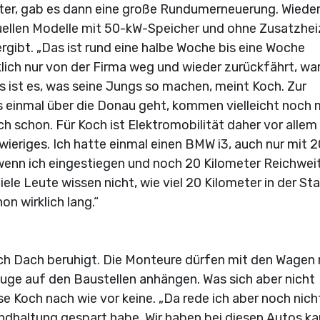
äter, gab es dann eine große Rundumerneuerung. Wiede
ellen Modelle mit 50-kW-Speicher und ohne Zusatzheiz
ergibt. „Das ist rund eine halbe Woche bis eine Woche
lich nur von der Firma weg und wieder zurückfährt, wa
 ist es, was seine Jungs so machen, meint Koch. Zur
s einmal über die Donau geht, kommen vielleicht noch 
h schon. Für Koch ist Elektromobilität daher vor allem
wieriges. Ich hatte einmal einen BMW i3, auch nur mit 2
enn ich eingestiegen und noch 20 Kilometer Reichwei
ele Leute wissen nicht, wie viel 20 Kilometer in der St
on wirklich lang.“
 Koch Dach beruhigt. Die Monteure dürfen mit den Wagen
uge auf den Baustellen anhängen. Was sich aber nicht
e Koch nach wie vor keine. „Da rede ich aber noch nich
tandhaltung gespart habe. Wir haben bei diesen Autos k