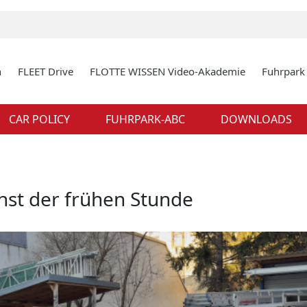
n
FLEET Drive
FLOTTE WISSEN Video-Akademie
Fuhrpar
CAR POLICY
FUHRPARK-ABC
DOWNLOADS
unst der frühen Stunde