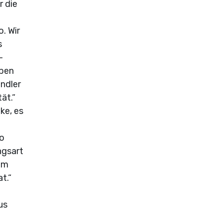
r die
. Wir
s
-
aben
ndler
ät.“
ke, es
so
ngsart
dem
t.“
us