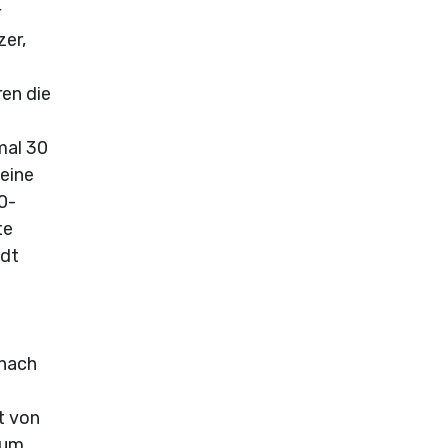
r
er,
ren die
mal 30
 eine
0-
te
adt
 nach
t von
aum