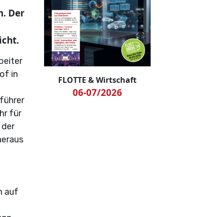
h. Der
cht.
beiter
of in
FLOTTE & Wirtschaft
06-07/2026
sführer
hr für
 der
heraus
h auf