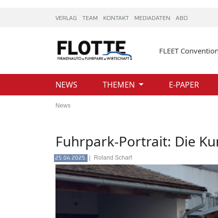
VERLAG
TEAM
KONTAKT
MEDIADATEN
ABO
FLEET Conventio
NEWS
THEMEN
E-PAPER
News
Fuhrpark-Portrait: Die K
|
Roland Scharf
25.04.2025.