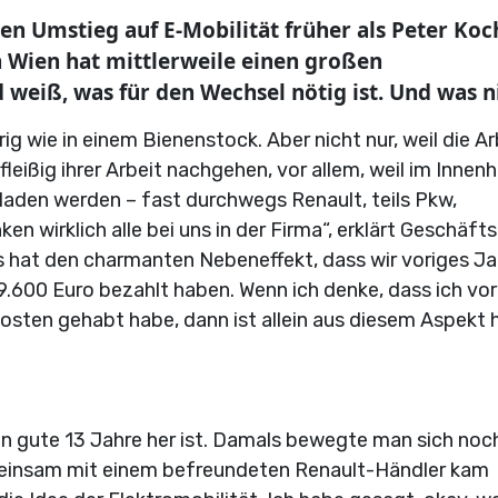
 Umstieg auf E-Mobilität früher als Peter Koc
n Wien hat mittlerweile einen großen
eiß, was für den Wechsel nötig ist. Und was ni
ig wie in einem Bienenstock. Aber nicht nur, weil die Ar
eißig ihrer Arbeit nachgehen, vor allem, weil im Innenh
laden werden – fast durchwegs Renault, teils Pkw,
en wirklich alle bei uns in der Firma“, erklärt Geschäft
s hat den charmanten Nebeneffekt, dass wir voriges Ja
.600 Euro bezahlt haben. Wenn ich denke, dass ich vor
osten gehabt habe, dann ist allein aus diesem Aspekt 
n gute 13 Jahre her ist. Damals bewegte man sich noc
einsam mit einem befreundeten Renault-Händler kam