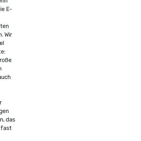
enn
ie E-
tten
. Wir
el
te:
große
n
 auch
r
igen
n, das
 fast