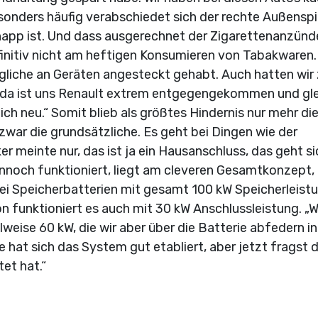
esonders häufig verabschiedet sich der rechte Außenspi
 knapp ist. Und dass ausgerechnet der Zigarettenanzünd
efinitiv nicht am heftigen Konsumieren von Tabakwaren.
gliche an Geräten angesteckt gehabt. Auch hatten wir
 da ist uns Renault extrem entgegengekommen und gl
eich neu.“ Somit blieb als größtes Hindernis nur mehr di
 zwar die grundsätzliche. Es geht bei Dingen wie der
er meinte nur, das ist ja ein Hausanschluss, das geht si
dennoch funktioniert, liegt am cleveren Gesamtkonzept,
wei Speicherbatterien mit gesamt 100 kW Speicherleist
 funktioniert es auch mit 30 kW Anschlussleistung. „W
weise 60 kW, die wir aber über die Batterie abfedern in
le hat sich das System gut etabliert, aber jetzt fragst 
tet hat.“