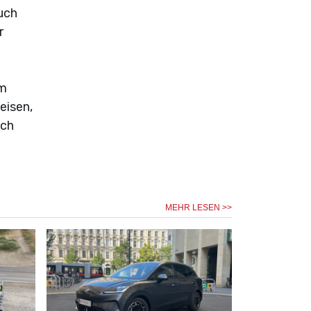
auch
r
im
eisen,
sch
MEHR LESEN >>