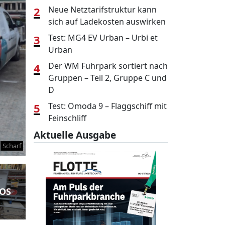
2
Neue Netztarifstruktur kann
sich auf Ladekosten auswirken
3
Test: MG4 EV Urban – Urbi et
Urban
4
Der WM Fuhrpark sortiert nach
Gruppen – Teil 2, Gruppe C und
D
5
Test: Omoda 9 – Flaggschiff mit
Feinschliff
Aktuelle Ausgabe
Scharf
TOS