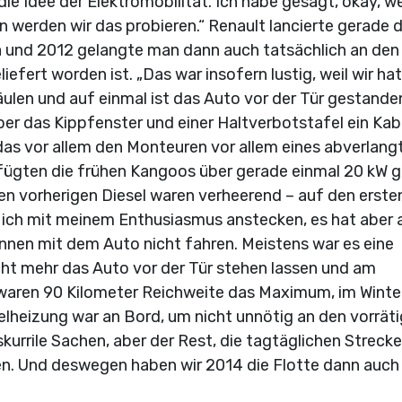
ie Idee der Elektromobilität. Ich habe gesagt, okay, w
nn werden wir das probieren.“ Renault lancierte gerade d
a und 2012 gelangte man dann auch tatsächlich an den
iefert worden ist. „Das war insofern lustig, weil wir ha
ulen und auf einmal ist das Auto vor der Tür gestanden
r das Kippfenster und einer Haltverbotstafel ein Kab
das vor allem den Monteuren vor allem eines abverlang
erfügten die frühen Kangoos über gerade einmal 20 kW 
den vorherigen Diesel waren verheerend – auf den erste
te ich mit meinem Enthusiasmus anstecken, es hat aber
önnen mit dem Auto nicht fahren. Meistens war es eine
cht mehr das Auto vor der Tür stehen lassen und am
 waren 90 Kilometer Reichweite das Maximum, im Winte
selheizung war an Bord, um nicht unnötig an den vorrät
urrile Sachen, aber der Rest, die tagtäglichen Strecke
en. Und deswegen haben wir 2014 die Flotte dann auch