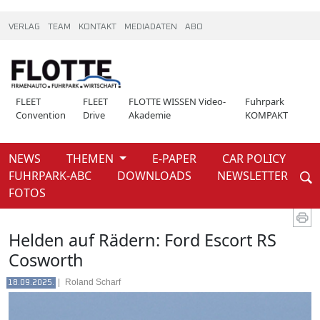
VERLAG
TEAM
KONTAKT
MEDIADATEN
ABO
FLEET
FLEET
FLOTTE WISSEN Video-
Fuhrpark
Convention
Drive
Akademie
KOMPAKT
NEWS
THEMEN
E-PAPER
CAR POLICY
Weiter
FUHRPARK-ABC
DOWNLOADS
NEWSLETTER
News
FOTOS
Helden auf Rädern: Ford Escort RS
Cosworth
|
Roland Scharf
18.09.2025.