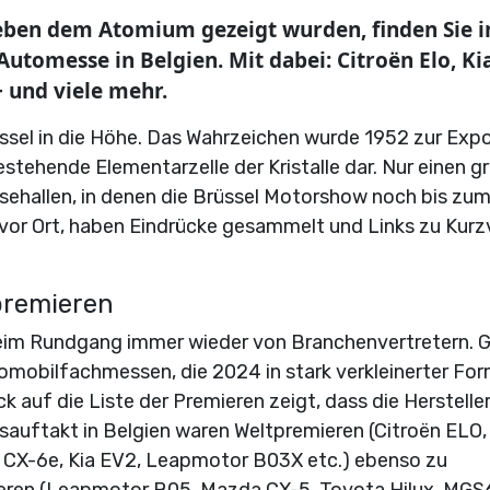
eben dem Atomium gezeigt wurden, finden Sie i
utomesse in Belgien. Mit dabei: Citroën Elo, Ki
 und viele mehr.
ssel in die Höhe. Das Wahrzeichen wurde 1952 zur Exp
stehende Elementarzelle der Kristalle dar. Nur einen g
sehallen, in denen die Brüssel Motorshow noch bis zum
 vor Ort, haben Eindrücke gesammelt und Links zu Kurz
premieren
beim Rundgang immer wieder von Branchenvertretern. 
omobilfachmessen, die 2024 in stark verkleinerter For
k auf die Liste der Premieren zeigt, dass die Herstelle
esauftakt in Belgien waren Weltpremieren (Citroën ELO,
a CX-6e, Kia EV2, Leapmotor B03X etc.) ebenso zu
ieren (Leapmotor B05, Mazda CX-5, Toyota Hilux, MGS