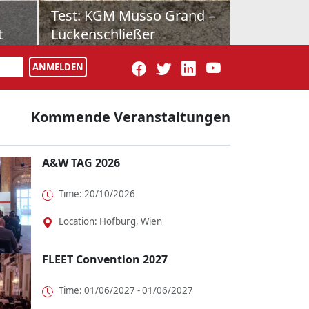
cedes
Schon gefahren: Farizon
V7E
tz für
Als drittes Modell bringt Geely-
iness-
Tochter Farizon nun den V7E nach
ANMELDEN
cedes
Österreich. Vollelektrisch natürlich,
dazu wie maßgesch...
Kommende Veranstaltungen
A&W TAG 2026
Time: 20/10/2026
Location: Hofburg, Wien
FLEET Convention 2027
Time: 01/06/2027 - 01/06/2027