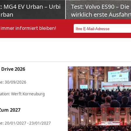
ota bZ4X Touring: Der
Schon gefahren: Mer
bi neuer Schule
VLE
as Elektro-Offensive nimmt
700 Kilometer Reichweite, Pla
 auf – und mit ihr die Familie
bis zu acht Personen und Bus
immer informiert bleiben!
reicher, wenn sie im neuen
Class-Komfort: Der neue Mer
rokombi bZ4X To...
VLE will Shuttle-...
 Drive 2026
e: 30/09/2026
ation: Werft Korneuburg
Zum 2027
e: 20/01/2027 - 23/01/2027