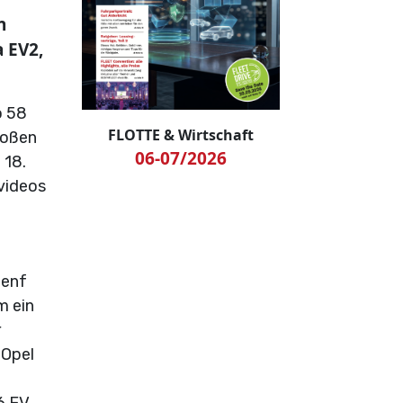
n
a EV2,
o 58
FLOTTE & Wirtschaft
roßen
06-07/2026
 18.
videos
Genf
m ein
r
 Opel
6 EV,