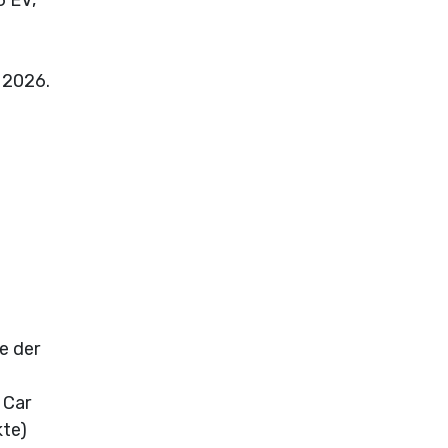
 2026.
le der
 Car
kte)