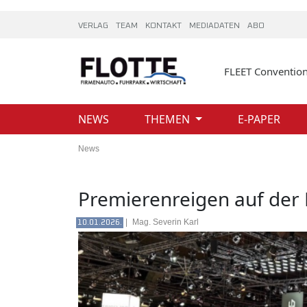
VERLAG
TEAM
KONTAKT
MEDIADATEN
ABO
FLEET Conventio
NEWS
THEMEN
E-PAPER
News
Premierenreigen auf der
|
Mag. Severin Karl
10.01.2026.