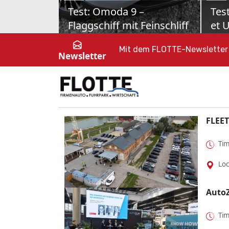
Skoda Octavia Combi im
Toy
Test
Kom
Nur Vernunft allein kanns ja auch
Toyot
nicht sein. Als Sportline mit MHD-
Fahrt
Mit dem FLOTTE-Newsletter 
Newsletter
Benziner zeigt dieser Škoda Octavia,
Öster
dass Fahrspaß o...
Elekt
FLEET
Tim
Loc
Auto
Tim