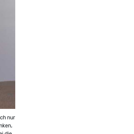
ch nur
nken,
i die