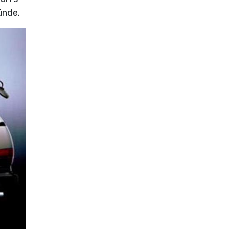
ünde.