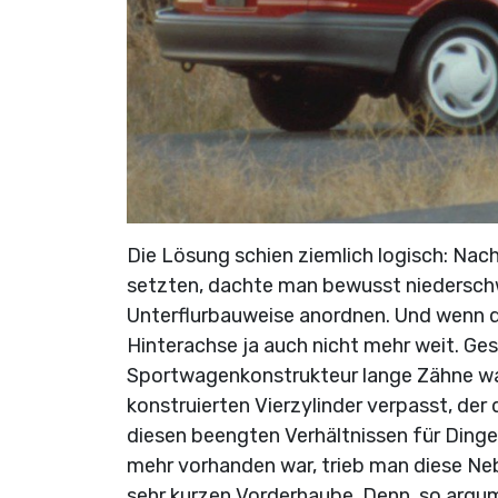
Die Lösung schien ziemlich logisch: Na
setzten, dachte man bewusst niederschw
Unterflurbauweise anordnen. Und wenn d
Hinterachse ja auch nicht mehr weit. Ge
Sportwagenkonstrukteur lange Zähne wac
konstruierten Vierzylinder verpasst, der
diesen beengten Verhältnissen für Ding
mehr vorhanden war, trieb man diese Neb
sehr kurzen Vorderhaube. Denn, so argu