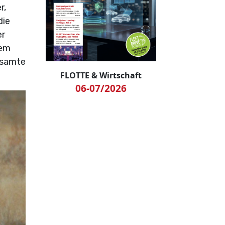
r,
die
er
dem
esamte
FLOTTE & Wirtschaft
06-07/2026