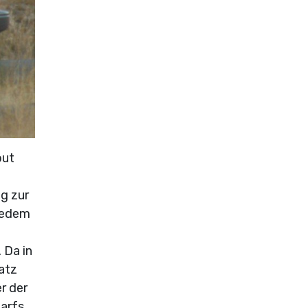
out
g zur
 jedem
 Da in
atz
r der
darfs