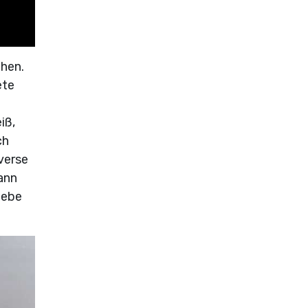
chen.
ete
iß,
ch
verse
ann
iebe