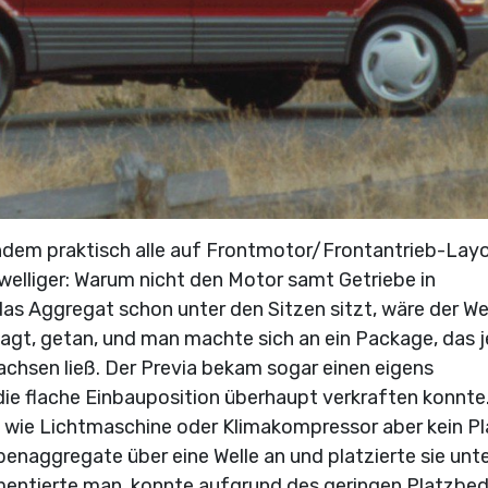
chdem praktisch alle auf Frontmotor/Frontantrieb-Lay
elliger: Warum nicht den Motor samt Getriebe in
as Aggregat schon unter den Sitzen sitzt, wäre der We
sagt, getan, und man machte sich an ein Package, das
hsen ließ. Der Previa bekam sogar einen eigens
 die flache Einbauposition überhaupt verkraften konnte.
e wie Lichtmaschine oder Klimakompressor aber kein Pl
enaggregate über eine Welle an und platzierte sie unte
mentierte man, konnte aufgrund des geringen Platzbe