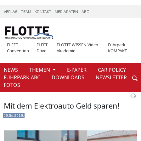
VERLAG
TEAM
KONTAKT
MEDIADATEN
ABO
FLEET
FLEET
FLOTTE WISSEN Video-
Fuhrpark
Convention
Drive
Akademie
KOMPAKT
NEWS
THEMEN
E-PAPER
CAR POLICY
Weiter
FUHRPARK-ABC
DOWNLOADS
NEWSLETTER
News
Extra zur fleet convention
FOTOS
Mit dem Elektroauto Geld sparen!
09.04.2019.