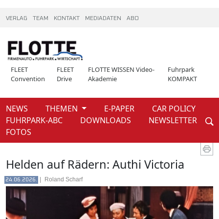
VERLAG
TEAM
KONTAKT
MEDIADATEN
ABO
FLEET
FLEET
FLOTTE WISSEN Video-
Fuhrpark
Convention
Drive
Akademie
KOMPAKT
NEWS
THEMEN
E-PAPER
CAR POLICY
Weiter
FUHRPARK-ABC
DOWNLOADS
NEWSLETTER
News
FOTOS
Helden auf Rädern: Authi Victoria
|
Roland Scharf
24.06.2026.