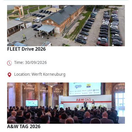
Octavia,
bi bZ4X
Mercedes
natürlich,
dass
To...
VLE will
dazu wie
Fahrspaß
Shuttle-...
maßgesch..
o...
.
FLEET Drive 2026
Time: 30/09/2026
Location: Werft Korneuburg
A&W TAG 2026