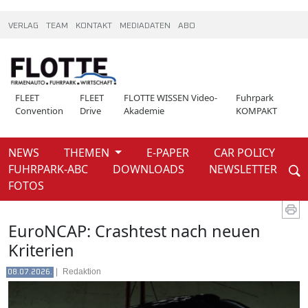
VERLAG
TEAM
KONTAKT
MEDIADATEN
ABO
FLEET
FLEET
FLOTTE WISSEN Video-
Fuhrpark
Convention
Drive
Akademie
KOMPAKT
NEWS
THEMEN
E-PAPER
CAR POLICY
Weiter
FUHRPARK-ABC
DOWNLOADS
NEWSLETTER
News
FOTOS
EuroNCAP: Crashtest nach neuen
Kriterien
|
Redaktion
08.07.2026.