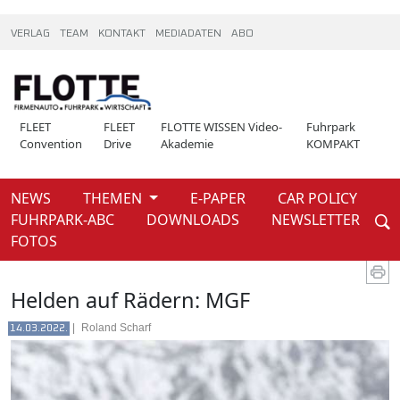
VERLAG
TEAM
KONTAKT
MEDIADATEN
ABO
FLEET
FLEET
FLOTTE WISSEN Video-
Fuhrpark
Convention
Drive
Akademie
KOMPAKT
NEWS
THEMEN
E-PAPER
CAR POLICY
Weiter
FUHRPARK-ABC
DOWNLOADS
NEWSLETTER
News
FOTOS
Helden auf Rädern: MGF
|
Roland Scharf
14.03.2022.