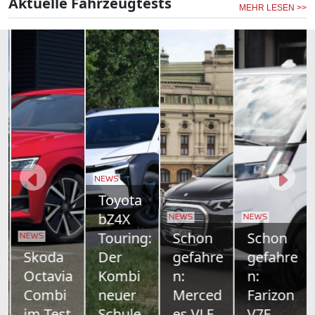
Aktuelle Fahrzeugtests
MEHR LESEN >>
NEWS
Toyota
bZ4X
NEWS
NEWS
Touring:
Schon
Schon
NEWS
Skoda
Der
gefahre
gefahre
Octavia
Kombi
n:
n:
Combi
neuer
Merced
Farizon
im Test
Schule
es VLE
V7E