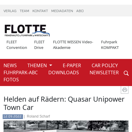
VERLAG
TEAM
KONTAKT
MEDIADATEN
ABO
FLEET
FLEET
FLOTTE WISSEN Video-
Fuhrpark
Convention
Drive
Akademie
KOMPAKT
NEWS
THEMEN
E-PAPER
CAR POLICY
Weiter
FUHRPARK-ABC
DOWNLOADS
NEWSLETTER
News
FOTOS
Helden auf Rädern: Quasar Unipower
Town Car
|
Roland Scharf
12.09.2022.