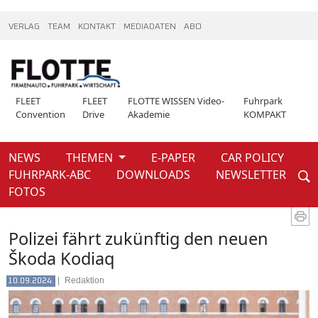
VERLAG
TEAM
KONTAKT
MEDIADATEN
ABO
FLEET
FLEET
FLOTTE WISSEN Video-
Fuhrpark
Convention
Drive
Akademie
KOMPAKT
NEWS
THEMEN
E-PAPER
CAR POLICY
Weiter
FUHRPARK-ABC
DOWNLOADS
NEWSLETTER
News
FOTOS
Polizei fährt zukünftig den neuen
Škoda Kodiaq
|
Redaktion
10.09.2024.