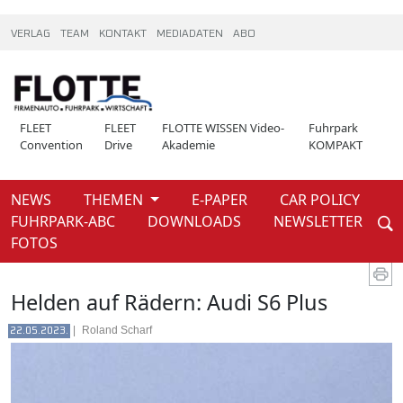
VERLAG
TEAM
KONTAKT
MEDIADATEN
ABO
FLEET
FLEET
FLOTTE WISSEN Video-
Fuhrpark
Convention
Drive
Akademie
KOMPAKT
NEWS
THEMEN
E-PAPER
CAR POLICY
Weiter
FUHRPARK-ABC
DOWNLOADS
NEWSLETTER
News
FOTOS
Helden auf Rädern: Audi S6 Plus
|
Roland Scharf
22.05.2023.