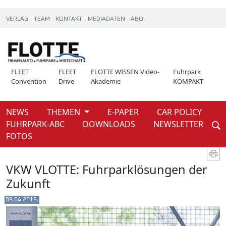
VERLAG
TEAM
KONTAKT
MEDIADATEN
ABO
FLEET
FLEET
FLOTTE WISSEN Video-
Fuhrpark
Convention
Drive
Akademie
KOMPAKT
NEWS
THEMEN
E-PAPER
CAR POLICY
Weiter
FUHRPARK-ABC
DOWNLOADS
NEWSLETTER
News
Extra zur fleet convention
FOTOS
VKW VLOTTE: Fuhrparklösungen der
Zukunft
09.04.2019.