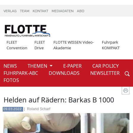
VERLAG
TEAM
KONTAKT
MEDIADATEN
ABO
FLEET
FLEET
FLOTTE WISSEN Video-
Fuhrpark
Convention
Drive
Akademie
KOMPAKT
NEWS
THEMEN
E-PAPER
CAR POLICY
Weiter
FUHRPARK-ABC
DOWNLOADS
NEWSLETTER
News
FOTOS
Helden auf Rädern: Barkas B 1000
|
Roland Scharf
09.03.2022.