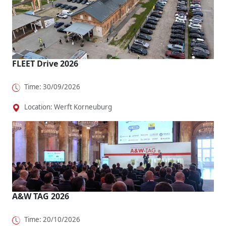
dass
To...
VLE will
dazu wie
Fahrspaß
Shuttle-...
maßgesch..
o...
.
FLEET Drive 2026
Time: 30/09/2026
Location: Werft Korneuburg
A&W TAG 2026
Time: 20/10/2026