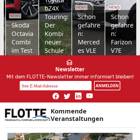
bZ4X
NEWS
NEWS
Touring:
Schon
Schon
NEWS
Skoda
Der
gefahre
gefahre
Octavia
Kombi
n:
n:
Combi
neuer
Merced
Farizon
im Test
Schule
es VLE
V7E
Nur
Toyotas
700
Als drittes
Vernunft
Elektro-
Kilometer
Modell
Newsletter
allein kanns
Offensive
Reichweite,
bringt
Mit dem FLOTTE-Newsletter immer informiert bleiben!
ja auch
nimmt
Platz für
Geely-
ANMELDEN
nicht sein.
Fahrt auf –
bis zu acht
Tochter
Als
und mit ihr
Personen
Farizon
Sportline
die Familie
und
nun den
mit MHD-
Österreiche
Business-
V7E nach
Kommende
Benziner
r, wenn sie
Class-
Österreich.
Veranstaltungen
zeigt dieser
im neuen
Komfort:
Vollelektris
Škoda
Elektrokom
Der neue
ch
Octavia,
bi bZ4X
Mercedes
natürlich,