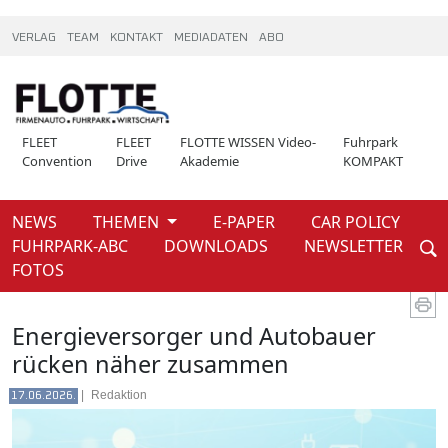
VERLAG
TEAM
KONTAKT
MEDIADATEN
ABO
FLEET
FLEET
FLOTTE WISSEN Video-
Fuhrpark
Convention
Drive
Akademie
KOMPAKT
NEWS
THEMEN
E-PAPER
CAR POLICY
Weiter
FUHRPARK-ABC
DOWNLOADS
NEWSLETTER
News
FOTOS
Energieversorger und Autobauer
rücken näher zusammen
|
Redaktion
17.06.2026.