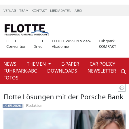
VERLAG
TEAM
KONTAKT
MEDIADATEN
ABO
FLEET
FLEET
FLOTTE WISSEN Video-
Fuhrpark
Convention
Drive
Akademie
KOMPAKT
NEWS
THEMEN
E-PAPER
CAR POLICY
Weiter
FUHRPARK-ABC
DOWNLOADS
NEWSLETTER
News
FOTOS
Flotte Lösungen mit der Porsche Bank
|
Redaktion
19.05.2026.