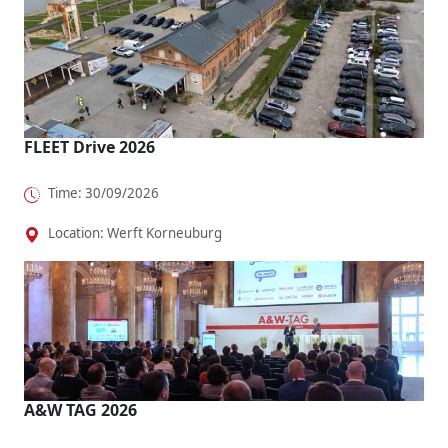
Octavia,
bi bZ4X
Mercedes
natürlich,
dass
To...
VLE will
dazu wie
Fahrspaß
Shuttle-...
maßgesch..
o...
.
FLEET Drive 2026
Time: 30/09/2026
Location: Werft Korneuburg
A&W TAG 2026