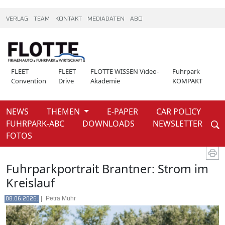
VERLAG
TEAM
KONTAKT
MEDIADATEN
ABO
FLEET
FLEET
FLOTTE WISSEN Video-
Fuhrpark
Convention
Drive
Akademie
KOMPAKT
NEWS
THEMEN
E-PAPER
CAR POLICY
Weiter
FUHRPARK-ABC
DOWNLOADS
NEWSLETTER
News
FOTOS
Fuhrparkportrait Brantner: Strom im
Kreislauf
|
Petra Mühr
08.06.2026.