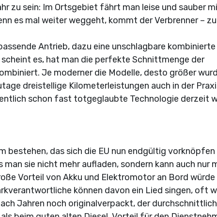
hr zu sein: Im Ortsgebiet fährt man leise und sauber m
wenn es mal weiter weggeht, kommt der Verbrenner – z
 passende Antrieb, dazu eine unschlagbare kombinierte
 scheint es, hat man die perfekte Schnittmenge der
ombiniert. Je moderner die Modelle, desto größer wur
age dreistellige Kilometerleistungen auch in der Praxi
igentlich schon fast totgeglaubte Technologie derzeit 
m bestehen, das sich die EU nun endgültig vorknöpfen
ss man sie nicht mehr aufladen, sondern kann auch nur 
roße Vorteil von Akku und Elektromotor an Bord würde 
arkverantwortliche können davon ein Lied singen, oft 
ch Jahren noch originalverpackt, der durchschnittlic
als beim guten alten Diesel. Vorteil für den Dienstneh