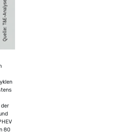
n
yklen
stens
 der
 und
 PHEV
on 80