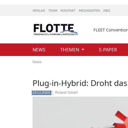
VERLAG
TEAM
KONTAKT
MEDIADATEN
ABO
FLEET Conventio
NEWS
THEMEN
E-PAPER
News
Plug-in-Hybrid: Droht das
|
Roland Scharf
19.11.2025.