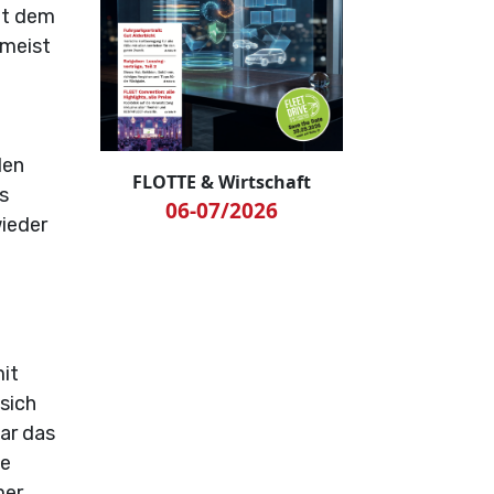
it dem
umeist
den
FLOTTE & Wirtschaft
s
06-07/2026
wieder
mit
sich
war das
he
mer