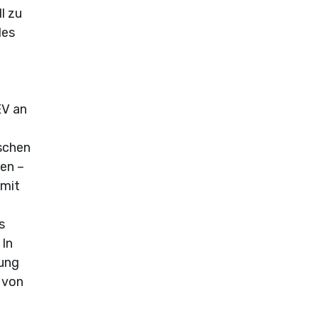
l zu
des
EV an
ischen
en –
amit
s
 In
rung
 von