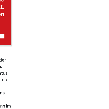
 der
,
atus
hren
uns
ann im