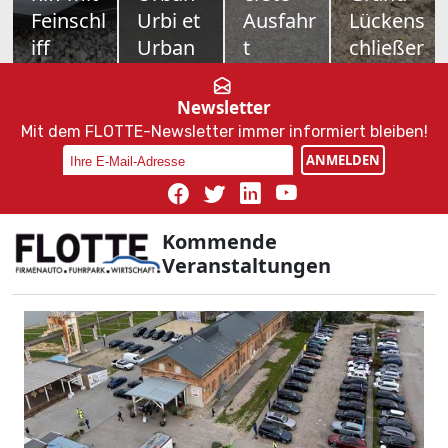
Combi
neuer
Merced
Farizon
im Test
Schule
es VLE
V7E
Nur
Toyotas
700
Als drittes
Vernunft
Elektro-
Kilometer
Modell
Newsletter
allein kanns
Offensive
Reichweite,
bringt
Mit dem FLOTTE-Newsletter immer informiert bleiben!
ja auch
nimmt
Platz für
Geely-
ANMELDEN
nicht sein.
Fahrt auf –
bis zu acht
Tochter
Als
und mit ihr
Personen
Farizon
Sportline
die Familie
und
nun den
mit MHD-
Österreiche
Business-
V7E nach
Kommende
Benziner
r, wenn sie
Class-
Österreich.
Veranstaltungen
zeigt dieser
im neuen
Komfort:
Vollelektris
Škoda
Elektrokom
Der neue
ch
Octavia,
bi bZ4X
Mercedes
natürlich,
dass
To...
VLE will
dazu wie
Fahrspaß
Shuttle-...
maßgesch..
o...
.