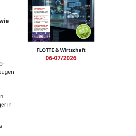
wie
FLOTTE & Wirtschaft
e
06-07/2026
ro-
zeugen
in
er in
s