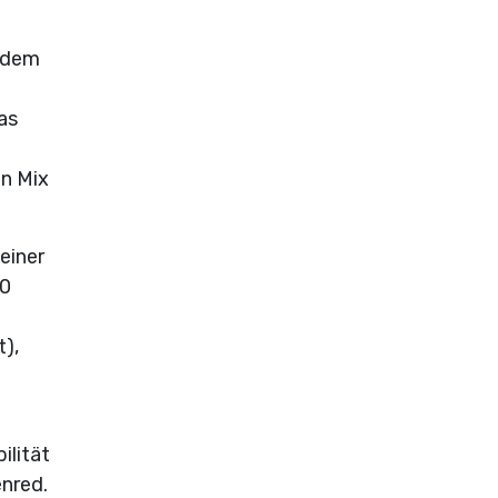
f dem
as
en Mix
einer
70
t),
ilität
enred.