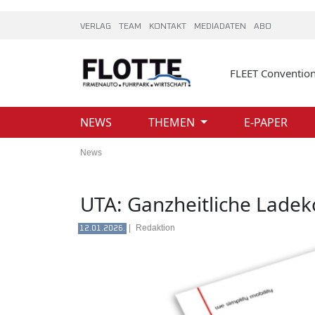
VERLAG
TEAM
KONTAKT
MEDIADATEN
ABO
FLEET Conventio
NEWS
THEMEN
E-PAPER
News
UTA: Ganzheitliche Ladek
|
Redaktion
12.01.2026.