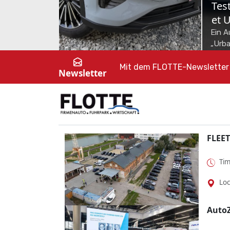
NEWS
NEWS
Skoda Octavia Combi im
Toy
Test
Kom
Nur Vernunft allein kanns ja auch
Toyot
nicht sein. Als Sportline mit MHD-
Fahrt
Mit dem FLOTTE-Newsletter 
Newsletter
Benziner zeigt dieser Škoda Octavia,
Öster
dass Fahrspaß o...
Elekt
FLEET
Tim
Loc
Auto