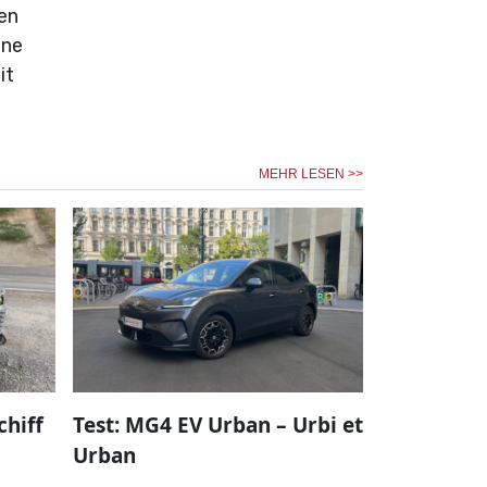
en
ine
it
MEHR LESEN >>
chiff
Test: MG4 EV Urban – Urbi et
Urban