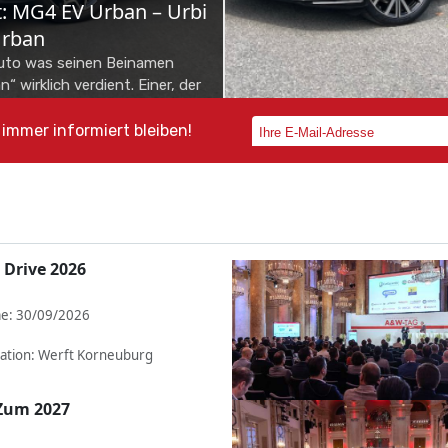
NEWS
ota bZ4X Touring: Der
Schon gefahren: Mer
bi neuer Schule
VLE
as Elektro-Offensive nimmt
700 Kilometer Reichweite, Pla
 auf – und mit ihr die Familie
bis zu acht Personen und Bus
immer informiert bleiben!
reicher, wenn sie im neuen
Class-Komfort: Der neue Mer
rokombi bZ4X To...
VLE will Shuttle-...
 Drive 2026
e: 30/09/2026
ation: Werft Korneuburg
Zum 2027