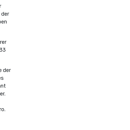
r
 der
ben
rer
 33
e der
es
ant
er.
ro.