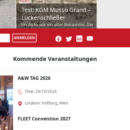
NEWS
cedes
Schon gefahren: Farizon
V7E
tz für
Als drittes Modell bringt Geely-
iness-
Tochter Farizon nun den V7E nach
ANMELDEN
cedes
Österreich. Vollelektrisch natürlich,
dazu wie maßgesch...
Kommende Veranstaltungen
A&W TAG 2026
Time: 20/10/2026
Location: Hofburg, Wien
FLEET Convention 2027