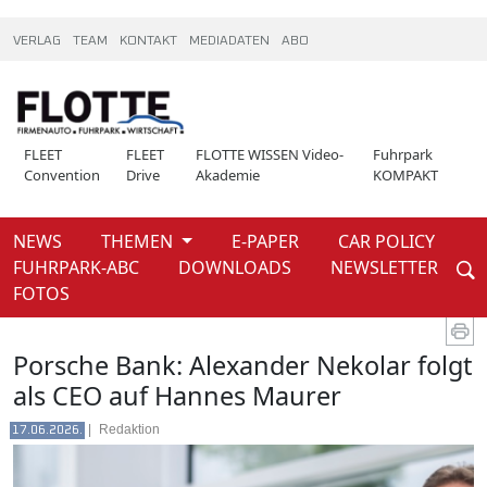
VERLAG
TEAM
KONTAKT
MEDIADATEN
ABO
FLEET
FLEET
FLOTTE WISSEN Video-
Fuhrpark
Convention
Drive
Akademie
KOMPAKT
NEWS
THEMEN
E-PAPER
CAR POLICY
Weiter
FUHRPARK-ABC
DOWNLOADS
NEWSLETTER
News
FOTOS
Porsche Bank: Alexander Nekolar folgt
als CEO auf Hannes Maurer
|
Redaktion
17.06.2026.